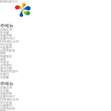
본문바로가기
주메뉴
조합소개
인사말
조합연혁
조합이야기
CI/브랜드소개
오시는길
사업분야
산란계농장
GPC
제품정보
생란
가공란
고객센터
공지사항
계란안전검사
인증서
쇼핑몰
주메뉴
조합소개
인사말
조합연혁
조합이야기
CI/브랜드소개
오시는길
사업분야
산란계농장