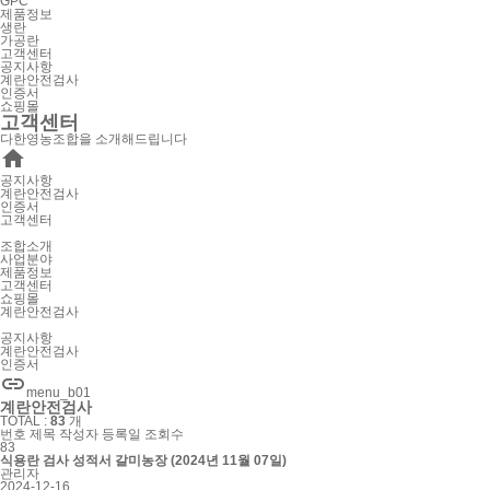
GPC
제품정보
생란
가공란
고객센터
공지사항
계란안전검사
인증서
쇼핑몰
고객센터
다한영농조합을 소개해드립니다

공지사항
계란안전검사
인증서
고객센터
조합소개
사업분야
제품정보
고객센터
쇼핑몰
계란안전검사
공지사항
계란안전검사
인증서

menu_b01
계란안전검사
TOTAL :
83
개
번호
제목
작성자
등록일
조회수
83
식용란 검사 성적서 갈미농장 (2024년 11월 07일)
관리자
2024-12-16